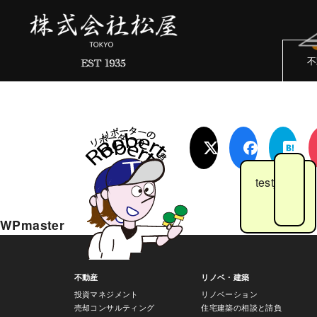
コ
ン
テ
不
ン
ツ
へ
移
動
test_hed
WPmaster
不動産
リノベ・建築
投資マネジメント
リノベーション
売却コンサルティング
住宅建築の相談と請負