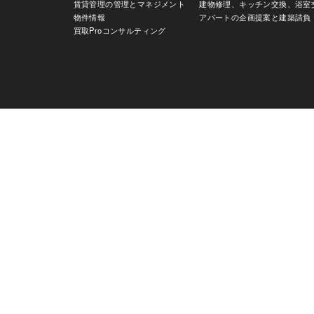
賃貸管理の管理とマネジメント
建物修理、キッチン交換、浴室
物件情報
アパートの企画提案と建築請負
買取Proコンサルティング